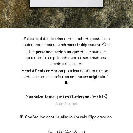
J’ai eu le plaisir de créer cette pochette postale en
papier brodé pour un
architecte indépendant
. 🤓📐
Une
personnalisation unique
et une manière
personnelle de présenter une de ses créations
architecturales. 🔆
Merci à Denis et Marion
pour leur confiance et pour
cette demande de
création en line art originale
. 🪡
🧵
Pour suivre la marque
Les Filatiers
👑 c'est ici 👇
@les_filatiers
🧵 Confection dans l’atelier toulousain @
ipc.creation
Format : 105x150 mm