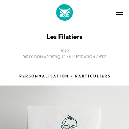
Les Filatiers
2022
DIRECTION ARTISTIQUE / ILLUSTRATION / WEB
P E R
S O N N A L I S A T I O N / P A R T I C U L I E R S