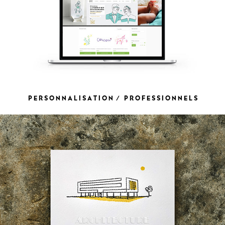
P E R S O N N A L I S A T I O N / P R O F E S S I O N N E L S