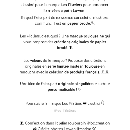
dessiné pour la marque
Les Filatiers
pour annoncer
l’arrivée du petit Lowen
.
Et quel faire-part de naissance car celui-ci n’est pas
commun… il est en
papier brodé
.🪡
Les Filatiers, c’est quoi ? Une
marque toulousaine
qui
vous propose des
créations originales de papier
brodé
. 🧵
Les
valeurs
de la marque ? Proposer des créations
originales en
série limitée made in Toulouse
en
renouant avec la
création de produits français
. 🇫🇷
Une idée de faire-part
originale
,
singulière
et surtout
personnalisable
! ✨
Pour suivre la marque Les Filatiers 👑 c'est ici 👇
@les_filatiers
🧵 Confection dans l’atelier toulousain @
ipc.creation
📸 Crédits photos Lowen @
marionl90