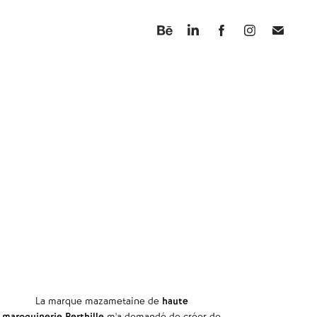
La marque mazametaine de
haute
maroquinerie
Berthille
m'a demandé de créer de