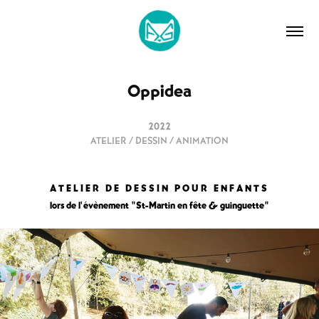
Oppidea
2022
ATELIER / DESSIN / ANIMATION
A T E L I E R D E D E S S I N P O U R E N F A N T S
lors de l'évènement "St-Martin en fête & guinguette"