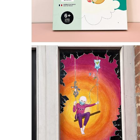
Exposition EALC Galerie
2025
EXPOSITION / ART URBAIN