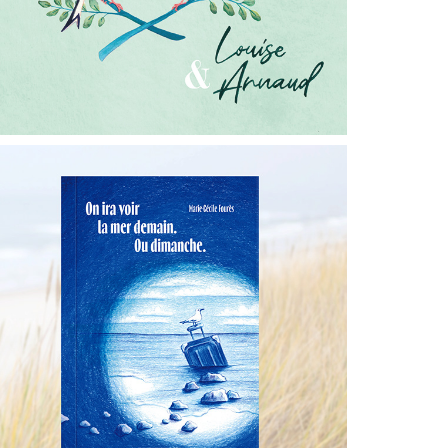
La 21ème Saison
2024
ÉDITION