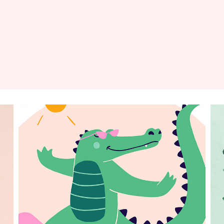
Fresques murales IME
2025
PEINTURE MURALE / DIRECTION ARTISTIQUE